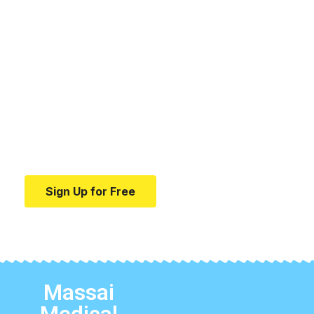
Your one-stop resource for
medical news and
education.
Your one-stop resource for medical news and
education.
Sign Up for Free
Massai