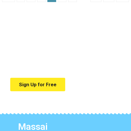
Your one-stop resource for
medical news and
education.
Your one-stop resource for medical news and
education.
Sign Up for Free
Massai